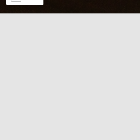
本日のKABUTO
８/８【本日限定★出張タイムセール】立秋の夕暮
れを憩う至福ケア
日記を見たで出張コース
2000円OFF！直前電話受付中
【
本日限定 出張特別タイムセール
】
「日記を見た」で 出張コース ２０００円引き
直前のご予約はお電話にて受付中！