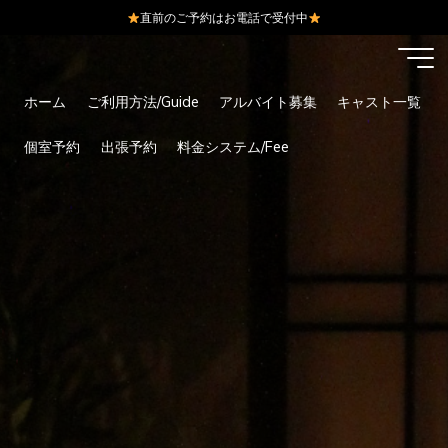
直前のご予約はお電話で受付中
コ
ン
テ
ホーム
ご利用方法/Guide
アルバイト募集
キャスト一覧
ン
ツ
個室予約
出張予約
料金システム/Fee
へ
ス
キ
ッ
プ