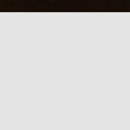
く夏の和隠れ家
日記を見たで「たつき」1000円OF
本日 スタッフ待機スケジュール
たつき：待機中
【
特別タイムセール
】
「日記を見た」で
たつき 1000円引き
直前のご予約はお電話にて受付中！