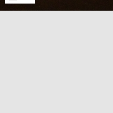
本日のKABUTO
８/６【たつき待機中
】蝉時雨響