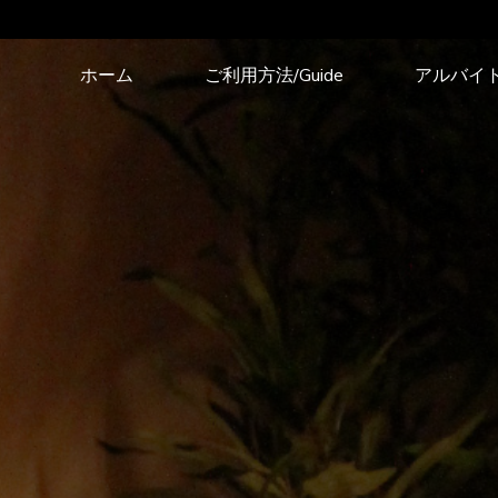
コ
ホーム
ご利用方法/Guide
アルバイ
ン
テ
ン
ツ
へ
ス
キ
ッ
プ