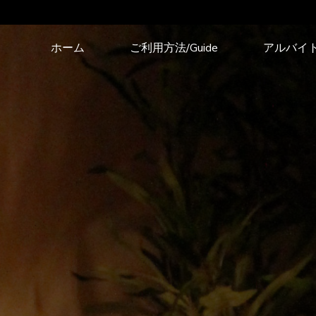
コ
ホーム
ご利用方法/Guide
アルバイ
ン
テ
ン
ツ
へ
ス
キ
ッ
プ