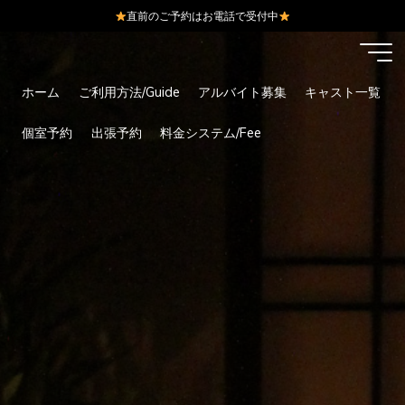
直前のご予約はお電話で受付中
コ
ン
テ
ホーム
ご利用方法/Guide
アルバイト募集
キャスト一覧
ン
ツ
個室予約
出張予約
料金システム/Fee
へ
ス
キ
ッ
プ