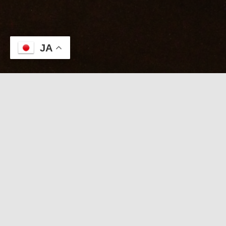
JA
本日のKABUTO
８/８【たつき＆出張Wタイムセール
】連休前の
週末を彩る和隠れ家
日記を見たで「たつき」
「出張」2000円OFF！直前電話受付中
本日 スタッフ＆出張受付中
【
本日限定 Wタイムセール
】