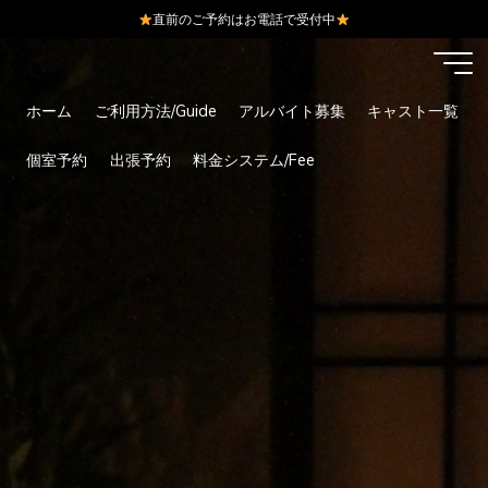
直前のご予約はお電話で受付中
コ
ン
テ
ホーム
ご利用方法/Guide
アルバイト募集
キャスト一覧
ン
ツ
個室予約
出張予約
料金システム/Fee
へ
ス
キ
ッ
プ