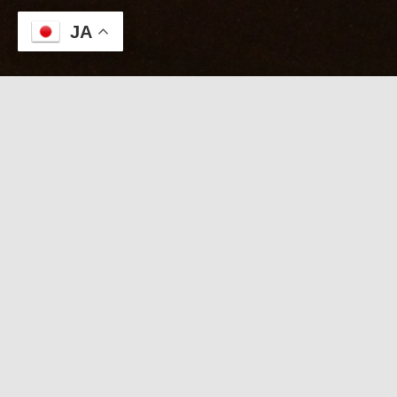
JA
本日のKABUTO
８/９【たつき待機中
】日曜夕暮れの疲労リセッ
ト
日記を見たで「たつき」1000円OFF！直前
電話受付中
本日 スタッフ待機スケジュール
たつき：待機中
【
本日限定 タイムセール
】
「日記を見た」で
たつき １０００円引き