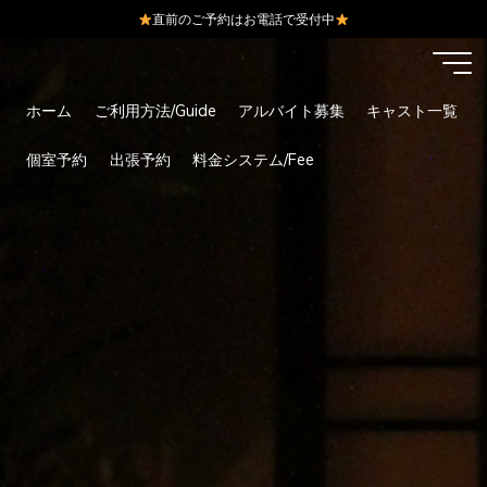
直前のご予約はお電話で受付中
コ
ン
テ
ホーム
ご利用方法/Guide
アルバイト募集
キャスト一覧
ン
ツ
個室予約
出張予約
料金システム/Fee
へ
ス
キ
ッ
プ