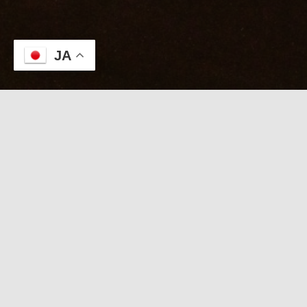
JA
本日のKABUTO
８/８【本日限定★出張タイムセール】立秋の夕暮
れを憩う至福ケア
日記を見たで出張コース
2000円OFF！直前電話受付中
【
本日限定 出張特別タイムセール
】
「日記を見た」で 出張コース ２０００円引き