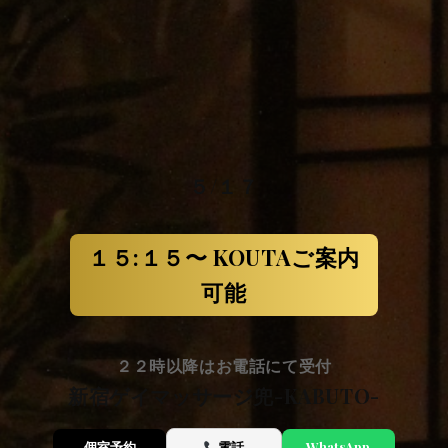
５/１７
１５:１５〜 KOUTAご案内
可能
２２時以降はお電話にて受付
新宿ゲイマッサージ兜-KABUTO-
個室予約
電話
WhatsApp