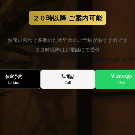
２０時以降 ご案内可能
お問い合わせ多数のため早めのご予約がおすすめです
２２時以降はお電話にて受付
 Massage Tokyo｜Shinjuku Gay Massage KA
WhatsApp
個室予約
電話
Chat
Booking
Call