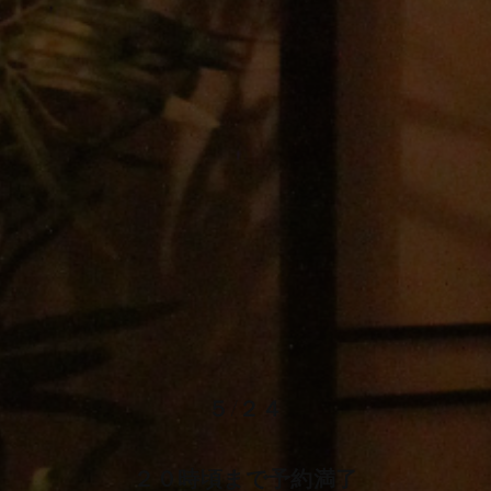
５/２４
２０時頃まで予約満了