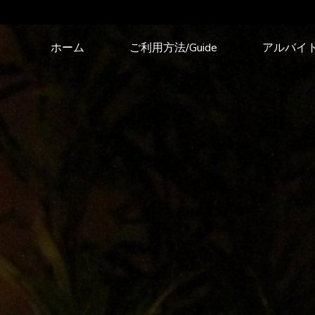
コ
ホーム
ご利用方法/Guide
アルバイ
ン
テ
ン
ツ
へ
ス
キ
ッ
プ