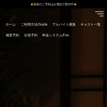
直前のご予約はお電話で受付中
コ
ン
テ
ホーム
ご利用方法/Guide
アルバイト募集
キャスト一覧
ン
ツ
個室予約
出張予約
料金システム/Fee
へ
ス
キ
ッ
プ