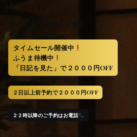
６/２３
気付けば６月も残り１週間
タイムセール開催中
ふうま待機中
「日記を見た」で２０００円OFF
２日以上前予約で２０００円OFF
２２時以降のご予約はお電話
Gay Massage Tokyo｜Gay Massage Shinjuku