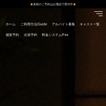
直前のご予約はお電話で受付中
コ
ン
テ
ホーム
ご利用方法/Guide
アルバイト募集
キャスト一覧
ン
ツ
個室予約
出張予約
料金システム/Fee
へ
ス
キ
ッ
プ