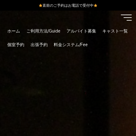
直前のご予約はお電話で受付中
コ
ン
テ
ホーム
ご利用方法/Guide
アルバイト募集
キャスト一覧
ン
ツ
個室予約
出張予約
料金システム/Fee
へ
ス
キ
ッ
プ