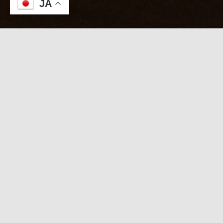
JA
本日のKABUTO
８/８【本日限定★出張タイムセール】立秋の夕暮
れを憩う至福ケア
日記を見たで出張コース
2000円OFF！直前電話受付中
【
本日限定 出張特別タイムセール
】
「日記を見た」で 出張コース ２０００円引き
直前のご予約はお電話にて受付中！