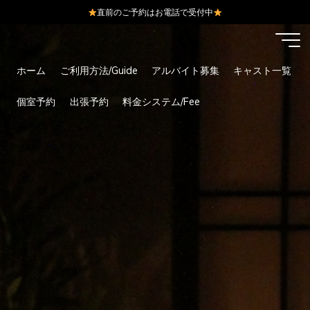
直前のご予約はお電話で受付中
コ
ン
テ
ホーム
ご利用方法/Guide
アルバイト募集
キャスト一覧
ン
ツ
個室予約
出張予約
料金システム/Fee
へ
ス
キ
ッ
プ