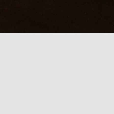
曜夕涼み
日記を見たで「かなと」＆「出張」2000円
本日 スタッフ待機・出張スケジュール
かなと：待機中
【
本日限定 Wタイムセール
】