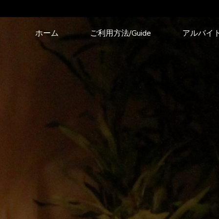
コ
ホーム
ご利用方法/Guide
アルバイ
ン
テ
ン
ツ
へ
ス
キ
ッ
プ