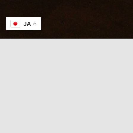
JA
本日のKABUTO
８/７【かなと待機中
】立秋の金