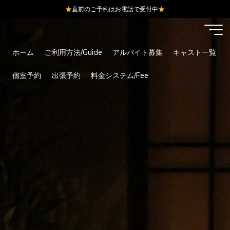
直前のご予約はお電話で受付中
コ
ン
テ
ホーム
ご利用方法/Guide
アルバイト募集
キャスト一覧
ン
ツ
個室予約
出張予約
料金システム/Fee
へ
ス
キ
ッ
プ