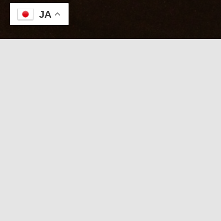
JA
本日のKABUTO
８/１０【ひなた待機中
19:15-21:45限定】夜の特
別タイムセール
日記を見たで「ひなた」2000
円OFF！直前電話受付中
本日 スタッフ待機スケジュール
ひなた：待機中
【
本日19:15-21:45限定 タイムセール
】
「日記を見た」で
ひなた ２０００円引き