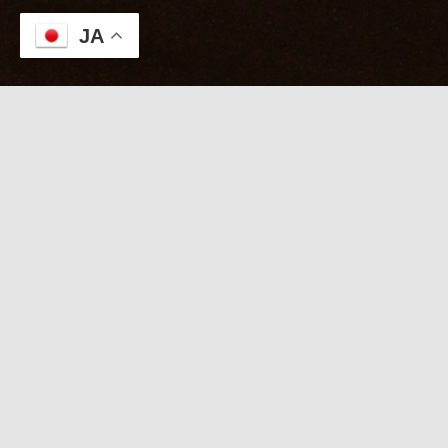
JA
本日のKABUTO
８/９【たつき待機中
】日曜夕暮れの疲労リセッ
ト
日記を見たで「たつき」1000円OFF！直前
電話受付中
本日 スタッフ待機スケジュール
たつき：待機中
【
本日限定 タイムセール
】
「日記を見た」で
たつき １０００円引き