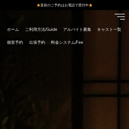
直前のご予約はお電話で受付中
コ
ン
テ
ホーム
ご利用方法/Guide
アルバイト募集
キャスト一覧
ン
ツ
個室予約
出張予約
料金システム/Fee
へ
ス
キ
ッ
プ