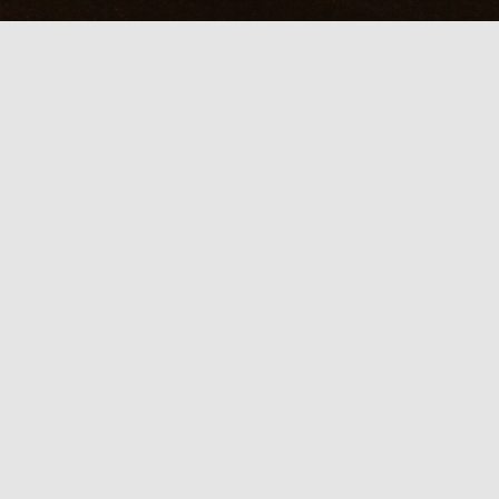
ル】立秋の夕暮れを憩う至福ケア
日記を見たで出張コ
【
本日限定 出張特別タイムセール
】
「日記を見た」で 出張コース ２０００円引き
直前のご予約はお電話にて受付中！
２２時以降のご予約はお電話
にて受付しております