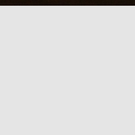
本日のKABUTO
８/８【本日限定★出張タイムセー