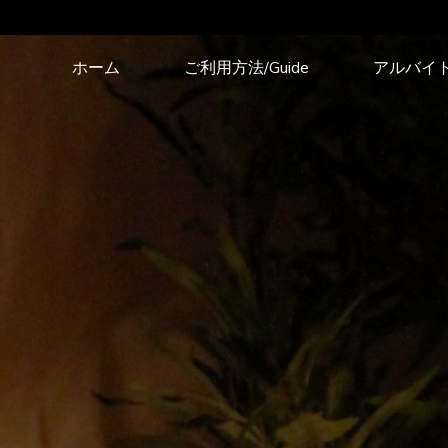
コ
ホーム
ご利用方法/Guide
アルバイ
ン
テ
ン
ツ
へ
ス
キ
ッ
プ