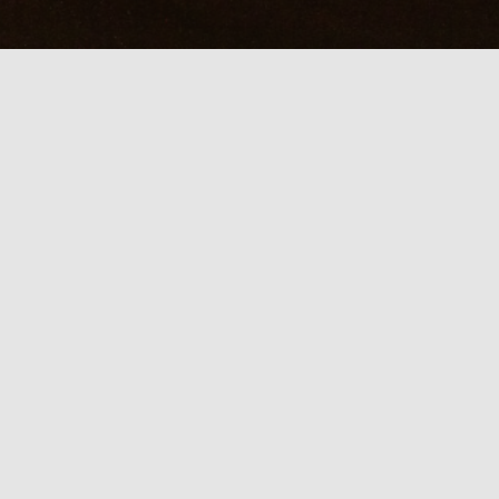
れの疲労リセット
日記を見たで「たつき」1000円O
本日 スタッフ待機スケジュール
たつき：待機中
【
本日限定 タイムセール
】
「日記を見た」で
たつき １０００円引き
直前のご予約はお電話にて受付中！