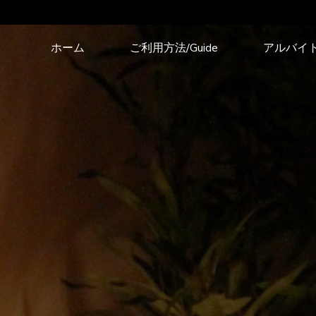
コ
ホーム
ご利用方法/Guide
アルバイ
ン
テ
ン
ツ
へ
ス
キ
ッ
プ