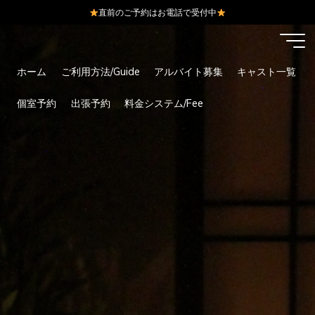
直前のご予約はお電話で受付中
コ
ン
テ
ホーム
ご利用方法/Guide
アルバイト募集
キャスト一覧
ン
ツ
個室予約
出張予約
料金システム/Fee
へ
ス
キ
ッ
プ