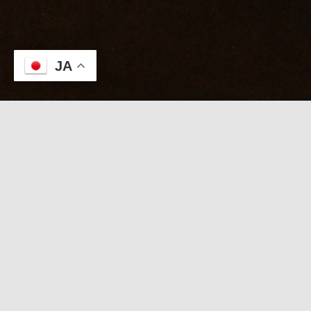
JA
本日のKABUTO
８/８【たつき＆出張Wタイムセール
】連休前の
週末を彩る和隠れ家
日記を見たで「たつき」
「出張」2000円OFF！直前電話受付中
本日 スタッフ＆出張受付中
【
本日限定 Wタイムセール
】